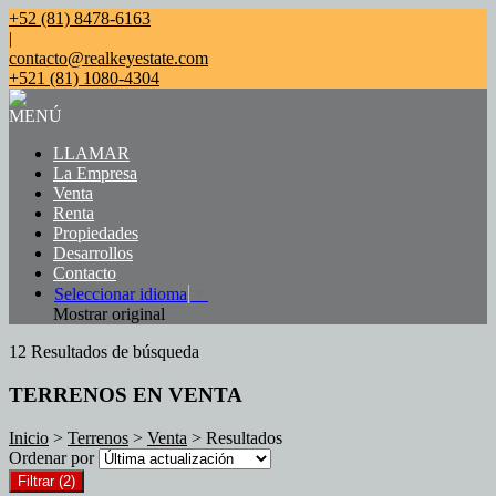
+52 (81) 8478-6163
|
contacto@realkeyestate.com
+521 (81) 1080-4304
MENÚ
LLAMAR
La Empresa
Venta
Renta
Propiedades
Desarrollos
Contacto
Seleccionar idioma
▼
Mostrar original
12 Resultados de búsqueda
TERRENOS EN VENTA
Inicio
>
Terrenos
>
Venta
> Resultados
Ordenar por
Filtrar
(2)