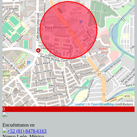
Leaflet
| ©
OpenStreetMap
contributors
0
Encuéntranos en
+52 (81) 8478-6163
Nuevo León, México