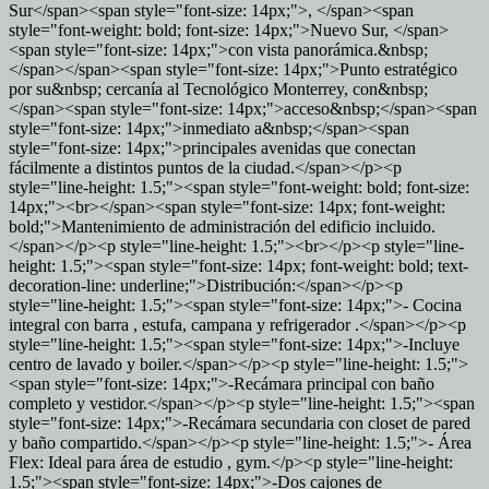
Sur</span><span style="font-size: 14px;">, </span><span
style="font-weight: bold; font-size: 14px;">Nuevo Sur, </span>
<span style="font-size: 14px;">con vista panorámica.&nbsp;
</span></span><span style="font-size: 14px;">Punto estratégico
por su&nbsp; cercanía al Tecnológico Monterrey, con&nbsp;
</span><span style="font-size: 14px;">acceso&nbsp;</span><span
style="font-size: 14px;">inmediato a&nbsp;</span><span
style="font-size: 14px;">principales avenidas que conectan
fácilmente a distintos puntos de la ciudad.</span></p><p
style="line-height: 1.5;"><span style="font-weight: bold; font-size:
14px;"><br></span><span style="font-size: 14px; font-weight:
bold;">Mantenimiento de administración del edificio incluido.
</span></p><p style="line-height: 1.5;"><br></p><p style="line-
height: 1.5;"><span style="font-size: 14px; font-weight: bold; text-
decoration-line: underline;">Distribución:</span></p><p
style="line-height: 1.5;"><span style="font-size: 14px;">- Cocina
integral con barra , estufa, campana y refrigerador .</span></p><p
style="line-height: 1.5;"><span style="font-size: 14px;">-Incluye
centro de lavado y boiler.</span></p><p style="line-height: 1.5;">
<span style="font-size: 14px;">-Recámara principal con baño
completo y vestidor.</span></p><p style="line-height: 1.5;"><span
style="font-size: 14px;">-Recámara secundaria con closet de pared
y baño compartido.</span></p><p style="line-height: 1.5;">- Área
Flex: Ideal para área de estudio , gym.</p><p style="line-height:
1.5;"><span style="font-size: 14px;">-Dos cajones de