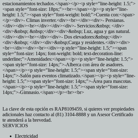
estacionamientos techados.</span></p><p style="line-height: 1.5;">
<span style="font-size: 18px;"><br></span></p><p style="line-
height: 1.5;"><span style="font-weight: bold;">Cuenta con:</span>
</p><div>- Climas inverter.<div><br></div><div>- Persianas.
</div><div><br></div></div><div>- Servicios:&nbsp; </div>
<div>&nbsp; &nbsp;</div><div>&nbsp; Luz, agua y gas natural.
</div><div><br></div><div>- Dos elevadores:&nbsp;</div>
<div>&nbsp; </div><div>&nbsp;Carga y residentes.</div><div>
<br></div><div><br></div><p style="line-height: 1.5;"><span
style="font-size: 14px; font-weight: bold; text-decoration-line:
underline;">Amenidades:</span></p><p style="line-height: 1.5;">
<span style="font-size: 14px;">-Alberca con área de asadores.
</span></p><p style="line-height: 1.5;"><span style="font-size:
14px;">-Salón para eventos climatizado.</span></p><p style="line-
height: 1.5;"><span style="font-size: 14px;">-Área para mascotas.
</span></p><p style="line-height: 1.5;"><span style="font-size:
14px;">-Gimnasio.</span></p><br><br>
La clave de esta opción es RAP8109459, si quieres ver propiedades
adicionales haz contacto al (81) 3104-8888 y un Asesor Certificado
te atenderá a la brevedad.
SERVICIOS
Electricidad