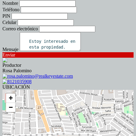
Nombre
Teléfono
PIN
Celular
Correo electrónico
Mensaje
Enviar
Productor
Rosa Palomino
rosa.palomino@realkeyestate.com
8121035908
UBICACIÓN
+
−