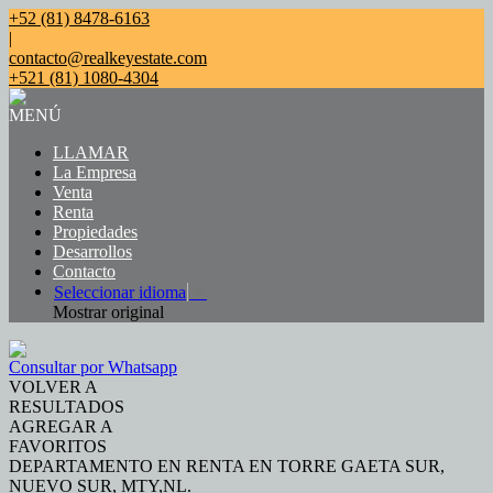
+52 (81) 8478-6163
|
contacto@realkeyestate.com
+521 (81) 1080-4304
MENÚ
LLAMAR
La Empresa
Venta
Renta
Propiedades
Desarrollos
Contacto
Seleccionar idioma
▼
Mostrar original
Consultar por Whatsapp
VOLVER A
RESULTADOS
AGREGAR A
FAVORITOS
DEPARTAMENTO EN RENTA EN TORRE GAETA SUR,
NUEVO SUR, MTY,NL.