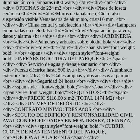
iluminación con lámparas (400 watts ) </div><div><br></div>
<div> OFICINAS de 224 m2 <br></div><div>Pisos de loseta
cerámica <br></div><div>Muros de tabalaroca, Cielo falso
suspensión visible Ventanearía de aluminio, cristal 6 mm. <br>
</div><div>Clima central y calefacción <br></div><div>Lámparas
empotradas en cielo falso <br></div><div>Preparación para voz,
datos y alarma <br></div><div><br></div><div>JARDINERIA
<br></div><div>Palmeras y arbustos sobre piedra bola <br></div>
<div><br></div><div><br></div><div><span style="font-weight:
bold;"><br></span></div><div><span style="font-weight:
bold;">INFRAESTRUCTURA DEL PARQUE <br></span>
</div><div>Servicio de agua y drenaje sanitario <br></div>
<div>Fuerza eléctrica hasta 500 kva <br></div><div>Alumbrado
exterior <br></div><div>Calles amplias y dos accesos al parque
<br></div><div>Seguridad 24 horas <br></div><div><br></div>
<div><span style="font-weight: bold;"><br></span></div><div>
<span style="font-weight: bold;">REQUISITOS: <br></span>
</div><div>PRECIO $118.00 x m2 (TOTAL 1474 M2) <br>
</div><div>UN MES DE DEPÓSITO <br></div>
<div>CONTRATO MINIMO: TRES AñOS <br></div>
<div>SEGURO DE EDIFICIO Y RESPONSABILIDAD CIVIL
AVAL CON PROPIEDADES EN MONTERREY, O FIANZA,
<br></div><div><span style="font-weight: bold;">CUBRIR
CUOTA DE MANTENIMIENTO DEL PARQUE,
<br>ADICIONAL A LA RENTA</span></div>