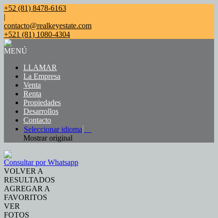
+52 (81) 8478-6163
|
contacto@realkeyestate.com
+521 (81) 1080-4304
MENÚ
LLAMAR
La Empresa
Venta
Renta
Propiedades
Desarrollos
Contacto
Seleccionar idioma
▼
Mostrar original
Consultar por Whatsapp
VOLVER A
RESULTADOS
AGREGAR A
FAVORITOS
VER
FOTOS