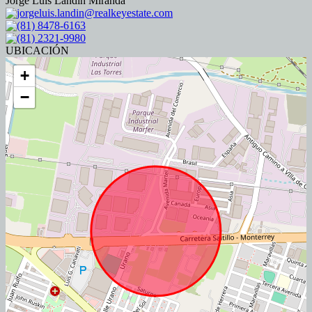
Jorge Luis Landín Miranda
jorgeluis.landin@realkeyestate.com
(81) 8478-6163
(81) 2321-9980
UBICACIÓN
+
−