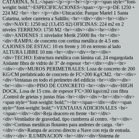
CATARINA, N.L.</span></p><p><br></p><p><span style="font-
weight: bold;">ESPECIFICACIONES</span></p><p>DE 1250 +
224 M2 <br> <br> </p><div>Ubicación: Parque Martel 1 Santa
Catarina, sobre carretera a Saltillo; <br></div><div><br></div>
<div>NAVE: 1250 m2 (13,455 ft2) OFICINAS: 224 m2 en 2
niveles TERRENO: 1750 M2 <br></div><div><br></div>
<div>ANDENES :1 nivelador Merik 25000 lbs <br></div>
<div>RAMPA: de concreto con cortina metálica de 4.5 mts
CAJONES DE ESTAC: 10 en frente y 10 en terreno al lado
ALTURA LIBRE 10 mts <br></div><div><br></div>
<div>TECHO: Estructura metálica con lámina cal. 24 engargolada
Aislante fibra de vidrio de 3" de espesor <br></div><div><br>
</div><div>MUROS PERIMETRALES: Loza de concreto de 200
KG/CM prefabricado de concreto de FC=200 Kg/CM2. <br></div>
<div>Ventanas en todo el perímetro del edificio <br></div><div>
<br></div><div>PISO DE CONCRETO <br></div><div>HIGH
DOCK, Losa de 15 cms. de espesor F'C=300 kgs/cm2 con fibra
,Control de grietas y juntas frías <br></div><div><br></div><div>
<span style="font-weight: bold;"><br></span></div><div><span
style="font-weight: bold;">VENTAJAS ADICIONALES <br>
</span></div><div>Reja deacero en frente <br></div>
<div>Ventilador de gravedad, tipo cumbrera al centro. <br></div>
<div>Cortinas metálicas flotantes para andenes de carga. <br>
</div><div>Rampa de acceso directo a Nave con reja de entrada.
</div><div> ILUMINACION <br></div><div>Sistema de