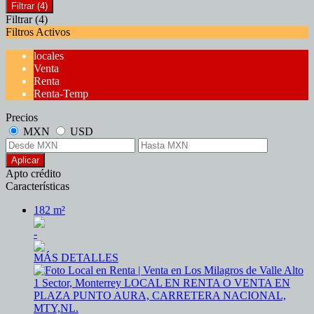
Filtrar
(4)
Filtrar
(4)
Filtros Activos
locales
Venta
Renta
Renta-Temp
Precios
MXN
USD
Aplicar
Apto crédito
Características
182 m²
-
MÁS DETALLES