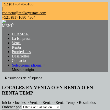
+52 (81) 8478-6163
|
contacto@realkeyestate.com
+521 (81) 1080-4304
MENÚ
LLAMAR
La Empresa
Venta
Renta
Propiedades
Desarrollos
Contacto
Seleccionar idioma
▼
Mostrar original
1 Resultados de búsqueda
LOCALES EN VENTA O EN RENTA O EN
RENTA TEMP
Inicio
>
locales
>
Venta
o
Renta
o
Renta-Temp
> Resultados
Ordenar por